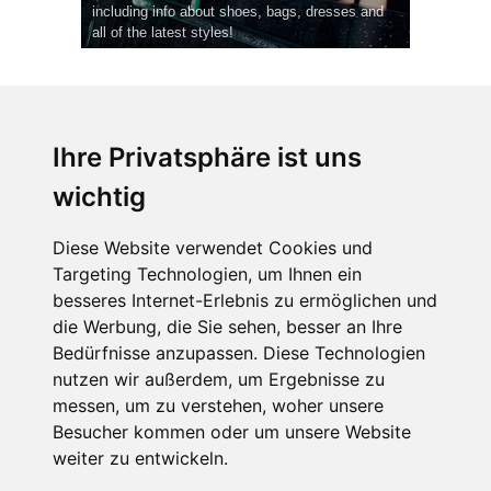
including info about shoes, bags, dresses and
all of the latest styles!
Ihre Privatsphäre ist uns
wichtig
CPost.org
© 2013-2023 The Celebrity Post.
Alle Rechte vorbehalten.
Diese Website verwendet Cookies und
Terms of Use
|
Privacy
|
Cookies Policy
(
Einstellungen ändern
)
Targeting Technologien, um Ihnen ein
besseres Internet-Erlebnis zu ermöglichen und
About Us
die Werbung, die Sie sehen, besser an Ihre
Advertising
Bedürfnisse anzupassen. Diese Technologien
Contact Us
nutzen wir außerdem, um Ergebnisse zu
messen, um zu verstehen, woher unsere
Besucher kommen oder um unsere Website
Follow us on
Twitter
weiter zu entwickeln.
Find us on
Facebook