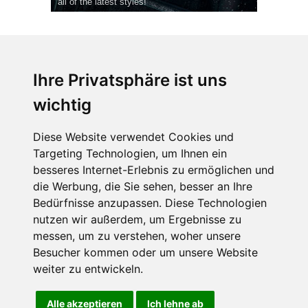
all of the latest styles!
Ihre Privatsphäre ist uns
wichtig
CPost.org
© 2013-2023 The Celebrity Post.
Alle Rechte vorbehalten.
Diese Website verwendet Cookies und
Terms of Use
|
Privacy
|
Cookies Policy
(
Einstellungen ändern
)
Targeting Technologien, um Ihnen ein
besseres Internet-Erlebnis zu ermöglichen und
About Us
die Werbung, die Sie sehen, besser an Ihre
Advertising
Bedürfnisse anzupassen. Diese Technologien
Contact Us
nutzen wir außerdem, um Ergebnisse zu
messen, um zu verstehen, woher unsere
Besucher kommen oder um unsere Website
Follow us on
Twitter
weiter zu entwickeln.
Find us on
Facebook
Watch us on
YouTube
Alle akzeptieren
Ich lehne ab