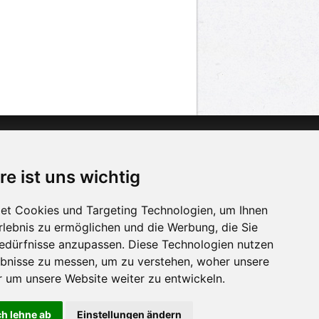
n
Twitter
acebook
re ist uns wichtig
n
YouTube
et Cookies und Targeting Technologien, um Ihnen
Erlebnis zu ermöglichen und die Werbung, die Sie
Bedürfnisse anzupassen. Diese Technologien nutzen
bnisse zu messen, um zu verstehen, woher unsere
um unsere Website weiter zu entwickeln.
ch lehne ab
Einstellungen ändern