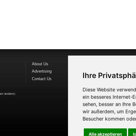
About Us
Follow us o
Advertising
Find us on
F
Ihre Privatsphä
Contact Us
Watch us o
Diese Website verwend
gen ändern
)
ein besseres Internet-
sehen, besser an Ihre 
wir außerdem, um Erge
Besucher kommen oder 
Alle akzeptieren
I