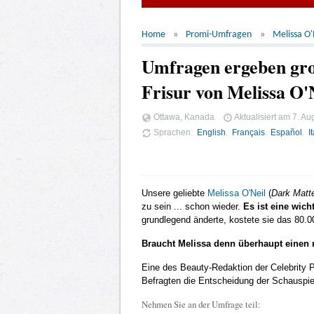
Home
Promi-Umfragen
Melissa O'
Umfragen ergeben gro
Frisur von Melissa O'
Ottawa, Kanada
Aktualisiert am
7. Au
Sprachen
English
Français
Español
I
Unsere geliebte
Melissa O'Neil
(
Dark Matt
zu sein ... schon wieder.
Es ist eine wic
grundlegend änderte, kostete sie das 80.00
Braucht Melissa denn überhaupt einen 
Eine des Beauty-Redaktion der Celebrity 
Befragten die Entscheidung der Schauspiel
Nehmen Sie an der Umfrage teil: