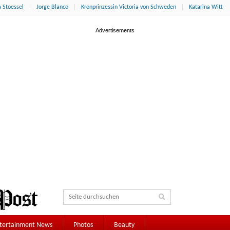
 Stoessel
Jorge Blanco
Kronprinzessin Victoria von Schweden
Katarina Witt
tertainment News
Photos
Beauty