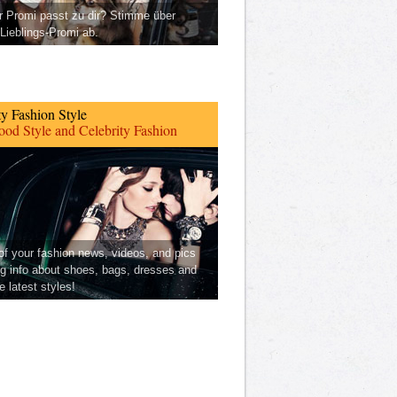
 Promi passt zu dir? Stimme über
Lieblings-Promi ab.
ty Fashion Style
od Style and Celebrity Fashion
 of your fashion news, videos, and pics
ng info about shoes, bags, dresses and
he latest styles!