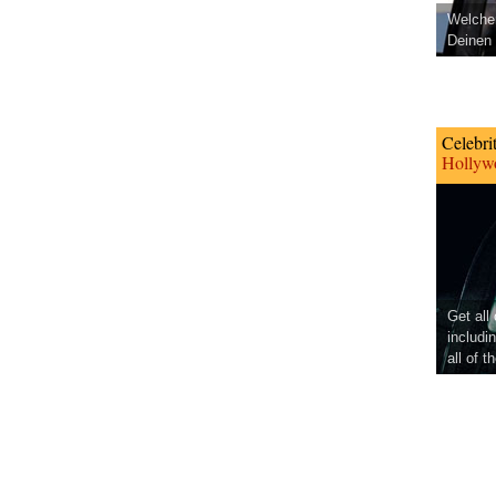
Welcher
Deinen 
Celebri
Hollywo
Get all
includi
all of t