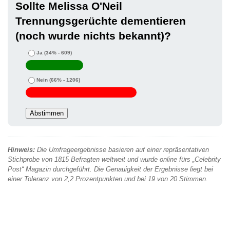
Sollte Melissa O'Neil
Trennungsgerüchte dementieren
(noch wurde nichts bekannt)?
Ja
(34% - 609)
Nein
(66% - 1206)
Hinweis:
Die Umfrageergebnisse basieren auf einer repräsentativen
Stichprobe von 1815 Befragten weltweit und wurde online fürs „Celebrity
Post“ Magazin durchgeführt. Die Genauigkeit der Ergebnisse liegt bei
einer Toleranz von 2,2 Prozentpunkten und bei 19 von 20 Stimmen.