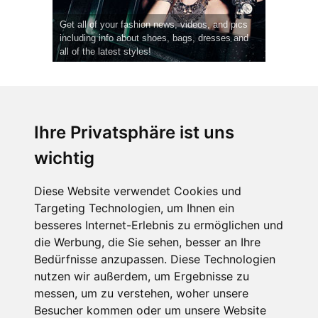
Get all of your fashion news, videos, and pics
including info about shoes, bags, dresses and
all of the latest styles!
Ihre Privatsphäre ist uns
wichtig
CPost.org
© 2013-2023 The Celebrity Post.
Alle Rechte vorbehalten.
Diese Website verwendet Cookies und
Terms of Use
|
Privacy
|
Cookies Policy
(
Einstellungen ändern
)
Targeting Technologien, um Ihnen ein
besseres Internet-Erlebnis zu ermöglichen und
About Us
die Werbung, die Sie sehen, besser an Ihre
Advertising
Bedürfnisse anzupassen. Diese Technologien
Contact Us
nutzen wir außerdem, um Ergebnisse zu
messen, um zu verstehen, woher unsere
Besucher kommen oder um unsere Website