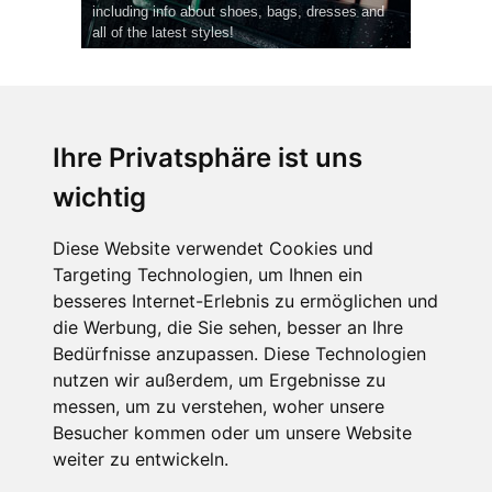
including info about shoes, bags, dresses and
all of the latest styles!
Ihre Privatsphäre ist uns
wichtig
CPost.org
© 2013-2023 The Celebrity Post.
Alle Rechte vorbehalten.
Diese Website verwendet Cookies und
Terms of Use
|
Privacy
|
Cookies Policy
(
Einstellungen ändern
)
Targeting Technologien, um Ihnen ein
besseres Internet-Erlebnis zu ermöglichen und
About Us
die Werbung, die Sie sehen, besser an Ihre
Advertising
Bedürfnisse anzupassen. Diese Technologien
Contact Us
nutzen wir außerdem, um Ergebnisse zu
messen, um zu verstehen, woher unsere
Besucher kommen oder um unsere Website
Follow us on
Twitter
weiter zu entwickeln.
Find us on
Facebook