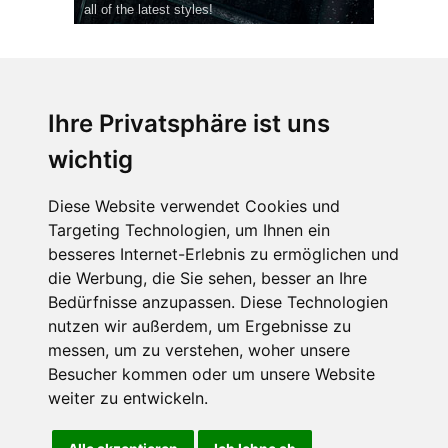
all of the latest styles!
Ihre Privatsphäre ist uns
wichtig
CPost.org
© 2013-2023 The Celebrity Post.
Alle Rechte vorbehalten.
Diese Website verwendet Cookies und
Terms of Use
|
Privacy
|
Cookies Policy
(
Einstellungen ändern
)
Targeting Technologien, um Ihnen ein
besseres Internet-Erlebnis zu ermöglichen und
About Us
die Werbung, die Sie sehen, besser an Ihre
Advertising
Bedürfnisse anzupassen. Diese Technologien
Contact Us
nutzen wir außerdem, um Ergebnisse zu
messen, um zu verstehen, woher unsere
Besucher kommen oder um unsere Website
Follow us on
Twitter
weiter zu entwickeln.
Find us on
Facebook
Watch us on
YouTube