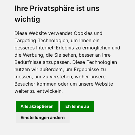
Ihre Privatsphäre ist uns
wichtig
CPost.org
© 2013-2023 The Celebrity Post.
Alle Rechte vorbehalten.
Diese Website verwendet Cookies und
Terms of Use
|
Privacy
|
Cookies Policy
(
Einstellungen ändern
)
Targeting Technologien, um Ihnen ein
besseres Internet-Erlebnis zu ermöglichen und
About Us
die Werbung, die Sie sehen, besser an Ihre
Advertising
Bedürfnisse anzupassen. Diese Technologien
Contact Us
nutzen wir außerdem, um Ergebnisse zu
messen, um zu verstehen, woher unsere
Besucher kommen oder um unsere Website
Follow us on
Twitter
weiter zu entwickeln.
Find us on
Facebook
Watch us on
YouTube
Alle akzeptieren
Ich lehne ab
Einstellungen ändern
page served in 0.018s (1,2)