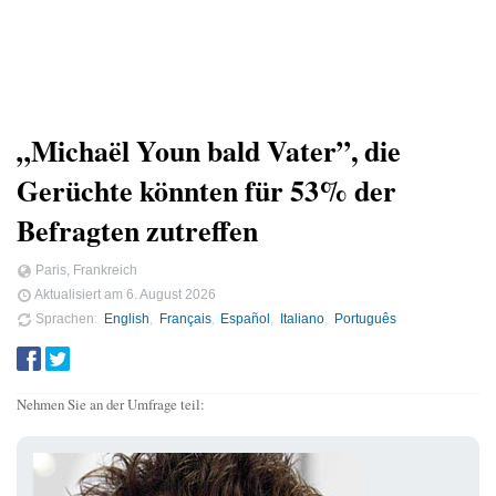
„Michaël Youn bald Vater”, die
Gerüchte könnten für 53% der
Befragten zutreffen
Paris, Frankreich
Aktualisiert am
6. August 2026
Sprachen
English
Français
Español
Italiano
Português
Nehmen Sie an der Umfrage teil: