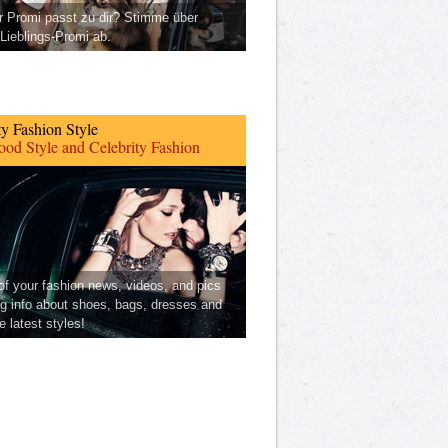
 Promi passt zu dir? Stimme über
Lieblings-Promi ab.
ty Fashion Style
od Style and Celebrity Fashion
 of your fashion news, videos, and pics
ng info about shoes, bags, dresses and
he latest styles!