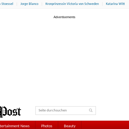
 Stoessel
Jorge Blanco
Kronprinzessin Victoria von Schweden
Katarina Witt
tertainment News
Photos
Beauty