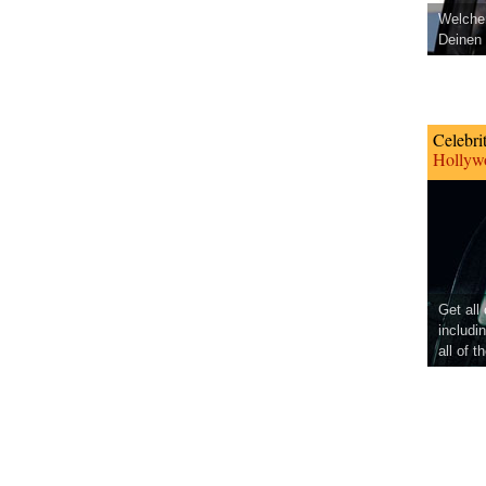
Welcher
Deinen 
Celebri
Hollywo
Get all
includi
all of t