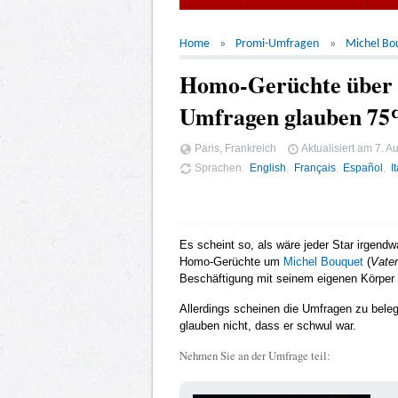
Home
Promi-Umfragen
Michel Bo
Homo-Gerüchte über M
Umfragen glauben 75%
Paris, Frankreich
Aktualisiert am
7. A
Sprachen
English
Français
Español
I
Es scheint so, als wäre jeder Star irgend
Homo-Gerüchte um
Michel Bouquet
(
Vater
Beschäftigung mit seinem eigenen Körper
Allerdings scheinen die Umfragen zu beleg
glauben nicht, dass er schwul war.
Nehmen Sie an der Umfrage teil: