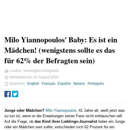
Milo Yiannopoulos' Baby: Es ist ein
Mädchen! (wenigstens sollte es das
für 62% der Befragten sein)
London, Vereinigtes Königreich
Aktualisiert am
10. August 2026
Sprachen
English
Français
Español
Italiano
Português
Junge oder Mädchen?
Milo Yiannopoulos
, 41 Jahre alt, weiß jetzt was
zu tun ist, wenn er die Erwartungen seiner Fans nicht enttäuschen will.
Auf die Frage, ob
das Kind ihrer Lieblings-Journalist
lieber ein Junge
oder ein Mädchen sein sollte, entschieden sich 62 Prozent für ein