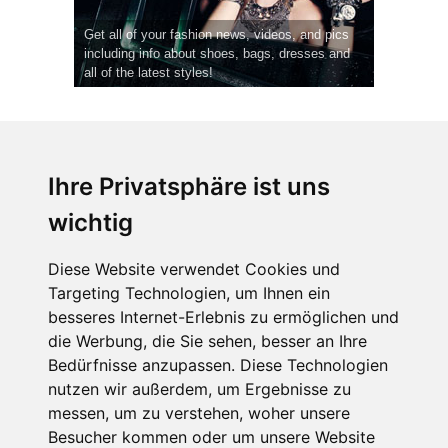
Get all of your fashion news, videos, and pics
including info about shoes, bags, dresses and
all of the latest styles!
Ihre Privatsphäre ist uns
wichtig
CPost.org
© 2013-2023 The Celebrity Post.
Alle Rechte vorbehalten.
Diese Website verwendet Cookies und
Terms of Use
|
Privacy
|
Cookies Policy
(
Einstellungen ändern
)
Targeting Technologien, um Ihnen ein
besseres Internet-Erlebnis zu ermöglichen und
About Us
die Werbung, die Sie sehen, besser an Ihre
Advertising
Bedürfnisse anzupassen. Diese Technologien
Contact Us
nutzen wir außerdem, um Ergebnisse zu
messen, um zu verstehen, woher unsere
Besucher kommen oder um unsere Website