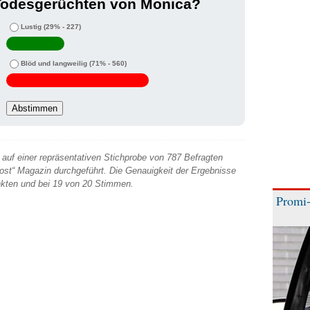
Todesgerüchten von Monica?
Lustig
(29% - 227)
Blöd und langweilig
(71% - 560)
auf einer repräsentativen Stichprobe von 787 Befragten
 Post“ Magazin durchgeführt. Die Genauigkeit der Ergebnisse
unkten und bei 19 von 20 Stimmen.
Promi-