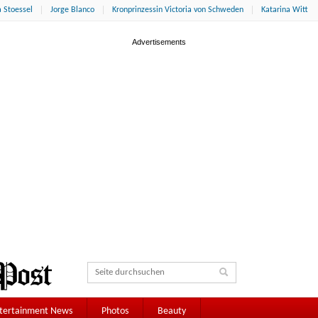
 Stoessel
Jorge Blanco
Kronprinzessin Victoria von Schweden
Katarina Witt
tertainment News
Photos
Beauty