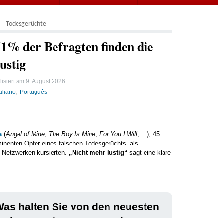
Todesgerüchte
1% der Befragten finden die
ustig
lisiert am
9. August 2026
taliano
Português
a
(
Angel of Mine
,
The Boy Is Mine
,
For You I Will
, ...), 45
minenten Opfer eines falschen Todesgerüchts, als
n Netzwerken kursierten.
„Nicht mehr lustig“
sagt eine klare
as halten Sie von den neuesten