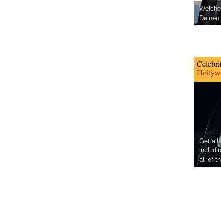
Welcher
Deinen 
Celebri
Hollywo
Get all
includi
all of t