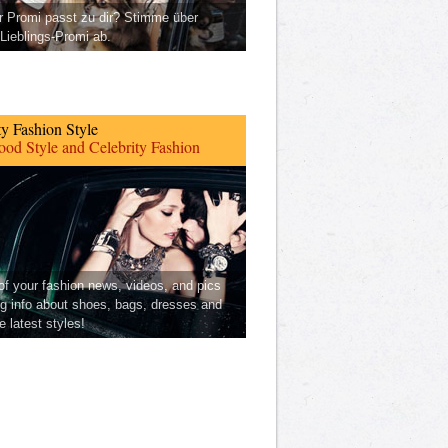
 Promi passt zu dir? Stimme über
Lieblings-Promi ab.
ty Fashion Style
od Style and Celebrity Fashion
 of your fashion news, videos, and pics
ng info about shoes, bags, dresses and
he latest styles!