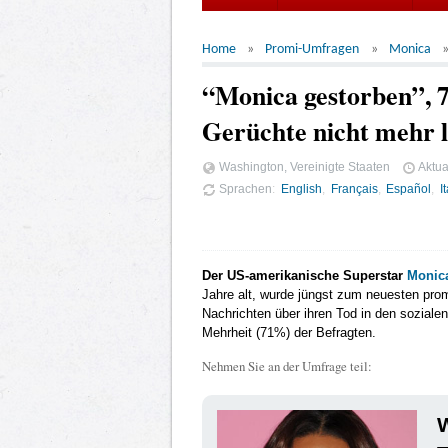
Home
Promi-Umfragen
Monica
“Monica gestorben”, 7
Gerüchte nicht mehr l
Washington, Vereinigte Staaten
Aktua
Sprachen
English
Français
Español
I
Der US-amerikanische Superstar
Monic
Jahre alt, wurde jüngst zum neuesten pro
Nachrichten über ihren Tod in den soziale
Mehrheit (71%) der Befragten.
Nehmen Sie an der Umfrage teil:
W