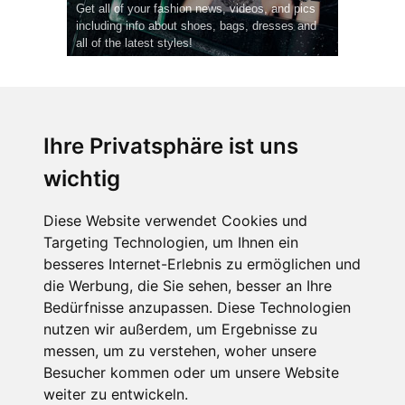
Get all of your fashion news, videos, and pics
including info about shoes, bags, dresses and
all of the latest styles!
Ihre Privatsphäre ist uns
wichtig
CPost.org
© 2013-2023 The Celebrity Post.
Alle Rechte vorbehalten.
Diese Website verwendet Cookies und
Terms of Use
|
Privacy
|
Cookies Policy
(
Einstellungen ändern
)
Targeting Technologien, um Ihnen ein
besseres Internet-Erlebnis zu ermöglichen und
About Us
die Werbung, die Sie sehen, besser an Ihre
Advertising
Bedürfnisse anzupassen. Diese Technologien
Contact Us
nutzen wir außerdem, um Ergebnisse zu
messen, um zu verstehen, woher unsere
Besucher kommen oder um unsere Website
Follow us on
Twitter
weiter zu entwickeln.