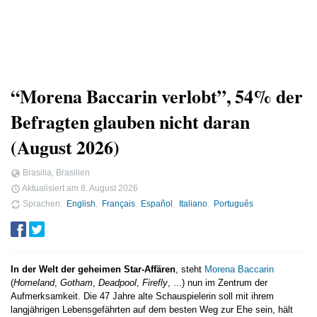
“Morena Baccarin verlobt”, 54% der
Befragten glauben nicht daran
(August 2026)
Brasilia, Brasilien
Aktualisiert am
8. August 2026
Sprachen
English
Français
Español
Italiano
Português
In der Welt der geheimen Star-Affären
, steht
Morena Baccarin
(
Homeland
,
Gotham
,
Deadpool
,
Firefly
, ...) nun im Zentrum der
Aufmerksamkeit. Die 47 Jahre alte Schauspielerin soll mit ihrem
langjährigen Lebensgefährten auf dem besten Weg zur Ehe sein, hält