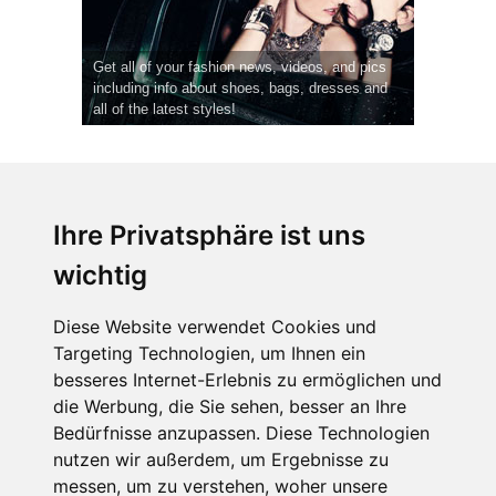
Get all of your fashion news, videos, and pics
including info about shoes, bags, dresses and
all of the latest styles!
Ihre Privatsphäre ist uns
wichtig
CPost.org
© 2013-2023 The Celebrity Post.
Alle Rechte vorbehalten.
Diese Website verwendet Cookies und
Terms of Use
|
Privacy
|
Cookies Policy
(
Einstellungen ändern
)
Targeting Technologien, um Ihnen ein
besseres Internet-Erlebnis zu ermöglichen und
About Us
die Werbung, die Sie sehen, besser an Ihre
Advertising
Bedürfnisse anzupassen. Diese Technologien
Contact Us
nutzen wir außerdem, um Ergebnisse zu
messen, um zu verstehen, woher unsere