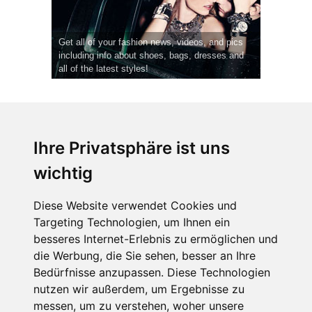
Get all of your fashion news, videos, and pics
including info about shoes, bags, dresses and
all of the latest styles!
Ihre Privatsphäre ist uns
wichtig
CPost.org
© 2013-2023 The Celebrity Post.
Alle Rechte vorbehalten.
Diese Website verwendet Cookies und
Terms of Use
|
Privacy
|
Cookies Policy
(
Einstellungen ändern
)
Targeting Technologien, um Ihnen ein
besseres Internet-Erlebnis zu ermöglichen und
About Us
die Werbung, die Sie sehen, besser an Ihre
Advertising
Bedürfnisse anzupassen. Diese Technologien
Contact Us
nutzen wir außerdem, um Ergebnisse zu
messen, um zu verstehen, woher unsere