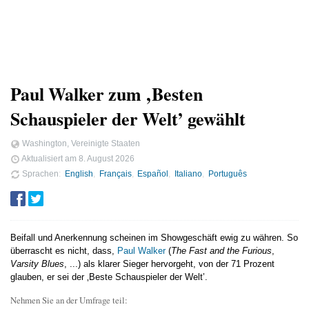
Paul Walker zum ‚Besten
Schauspieler der Welt’ gewählt
Washington, Vereinigte Staaten
Aktualisiert am
8. August 2026
Sprachen
English
Français
Español
Italiano
Português
Beifall und Anerkennung scheinen im Showgeschäft ewig zu währen. So
überrascht es nicht, dass,
Paul Walker
(
The Fast and the Furious
,
Varsity Blues
, ...) als klarer Sieger hervorgeht, von der 71 Prozent
glauben, er sei der ‚Beste Schauspieler der Welt’.
Nehmen Sie an der Umfrage teil: