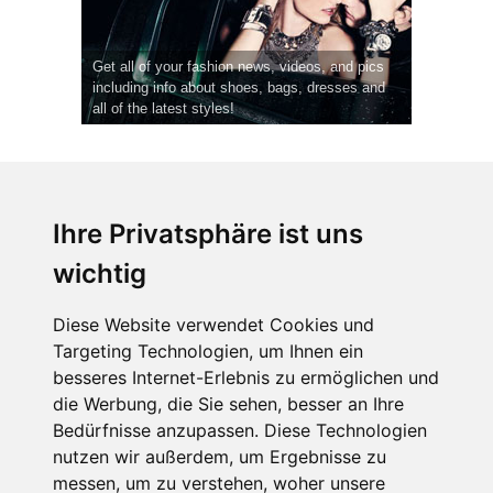
Get all of your fashion news, videos, and pics
including info about shoes, bags, dresses and
all of the latest styles!
Ihre Privatsphäre ist uns
wichtig
CPost.org
© 2013-2023 The Celebrity Post.
Alle Rechte vorbehalten.
Diese Website verwendet Cookies und
Terms of Use
|
Privacy
|
Cookies Policy
(
Einstellungen ändern
)
Targeting Technologien, um Ihnen ein
besseres Internet-Erlebnis zu ermöglichen und
About Us
die Werbung, die Sie sehen, besser an Ihre
Advertising
Bedürfnisse anzupassen. Diese Technologien
Contact Us
nutzen wir außerdem, um Ergebnisse zu
messen, um zu verstehen, woher unsere