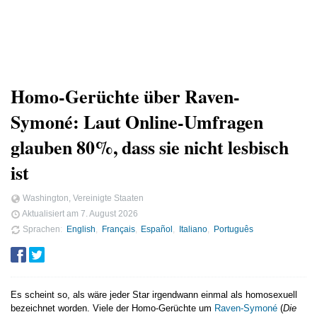
Homo-Gerüchte über Raven-
Symoné: Laut Online-Umfragen
glauben 80%, dass sie nicht lesbisch
ist
Washington, Vereinigte Staaten
Aktualisiert am
7. August 2026
Sprachen
English
Français
Español
Italiano
Português
Es scheint so, als wäre jeder Star irgendwann einmal als homosexuell
bezeichnet worden. Viele der Homo-Gerüchte um
Raven-Symoné
(
Die