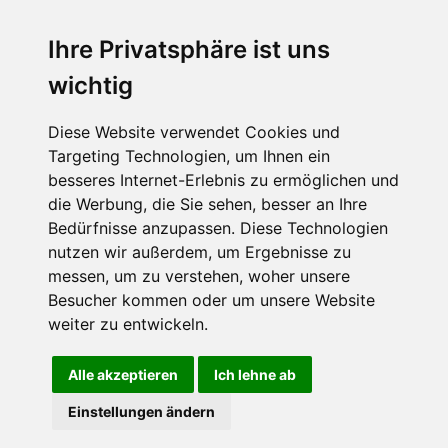
Ihre Privatsphäre ist uns
wichtig
CPost.org
© 2013-2023 The Celebrity Post.
Alle Rechte vorbehalten.
Diese Website verwendet Cookies und
Terms of Use
|
Privacy
|
Cookies Policy
(
Einstellungen ändern
)
Targeting Technologien, um Ihnen ein
besseres Internet-Erlebnis zu ermöglichen und
About Us
die Werbung, die Sie sehen, besser an Ihre
Advertising
Bedürfnisse anzupassen. Diese Technologien
Contact Us
nutzen wir außerdem, um Ergebnisse zu
messen, um zu verstehen, woher unsere
Besucher kommen oder um unsere Website
Follow us on
Twitter
weiter zu entwickeln.
Find us on
Facebook
Watch us on
YouTube
Alle akzeptieren
Ich lehne ab
Einstellungen ändern