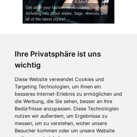
Get all of your fashion news, videos, and pics
including info about shoes, bags, dresses and
all of the latest styles!
Ihre Privatsphäre ist uns
wichtig
CPost.org
© 2013-2023 The Celebrity Post.
Alle Rechte vorbehalten.
Diese Website verwendet Cookies und
Terms of Use
|
Privacy
|
Cookies Policy
(
Einstellungen ändern
)
Targeting Technologien, um Ihnen ein
besseres Internet-Erlebnis zu ermöglichen und
About Us
die Werbung, die Sie sehen, besser an Ihre
Advertising
Bedürfnisse anzupassen. Diese Technologien
Contact Us
nutzen wir außerdem, um Ergebnisse zu
messen, um zu verstehen, woher unsere
Besucher kommen oder um unsere Website
Follow us on
Twitter