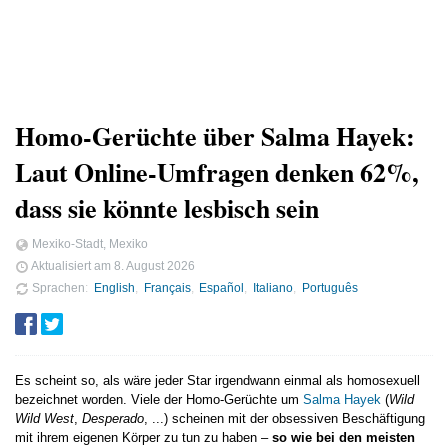
Homo-Gerüchte über Salma Hayek:
Laut Online-Umfragen denken 62%,
dass sie könnte lesbisch sein
Mexiko-Stadt, Mexiko
Aktualisiert am
8. August 2026
Sprachen
English
Français
Español
Italiano
Português
Es scheint so, als wäre jeder Star irgendwann einmal als homosexuell
bezeichnet worden. Viele der Homo-Gerüchte um
Salma Hayek
(
Wild
Wild West
,
Desperado
, ...) scheinen mit der obsessiven Beschäftigung
mit ihrem eigenen Körper zu tun zu haben –
so wie bei den meisten