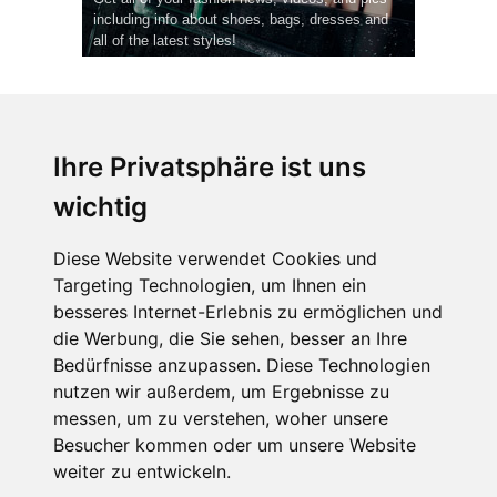
including info about shoes, bags, dresses and
all of the latest styles!
Ihre Privatsphäre ist uns
wichtig
CPost.org
© 2013-2023 The Celebrity Post.
Alle Rechte vorbehalten.
Diese Website verwendet Cookies und
Terms of Use
|
Privacy
|
Cookies Policy
(
Einstellungen ändern
)
Targeting Technologien, um Ihnen ein
besseres Internet-Erlebnis zu ermöglichen und
About Us
die Werbung, die Sie sehen, besser an Ihre
Advertising
Bedürfnisse anzupassen. Diese Technologien
Contact Us
nutzen wir außerdem, um Ergebnisse zu
messen, um zu verstehen, woher unsere
Besucher kommen oder um unsere Website
Follow us on
Twitter
weiter zu entwickeln.
Find us on
Facebook