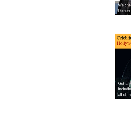
Welcher
Deinen 
Celebri
Hollywo
Get all
includi
all of t