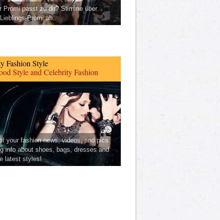
 Promi passt zu dir? Stimme über
Lieblings-Promi ab.
ty Fashion Style
od Style and Celebrity Fashion
 of your fashion news, videos, and pics
ng info about shoes, bags, dresses and
he latest styles!