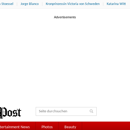
 Stoessel
Jorge Blanco
Kronprinzessin Victoria von Schweden
Katarina Witt
tertainment News
Photos
Beauty