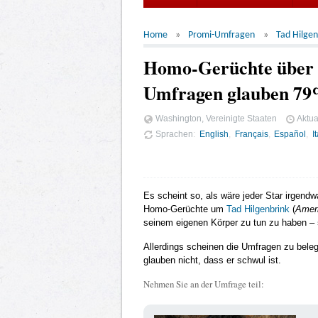
Home
Promi-Umfragen
Tad Hilgen
Homo-Gerüchte über T
Umfragen glauben 79%,
Washington, Vereinigte Staaten
Aktua
Sprachen
English
Français
Español
I
Es scheint so, als wäre jeder Star irgend
Homo-Gerüchte um
Tad Hilgenbrink
(
Amer
seinem eigenen Körper zu tun zu haben –
Allerdings scheinen die Umfragen zu beleg
glauben nicht, dass er schwul ist.
Nehmen Sie an der Umfrage teil: