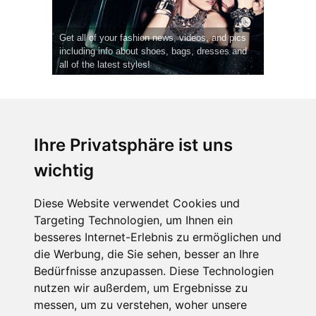
Get all of your fashion news, videos, and pics
including info about shoes, bags, dresses and
all of the latest styles!
Ihre Privatsphäre ist uns
wichtig
CPost.org
© 2013-2023 The Celebrity Post.
Alle Rechte vorbehalten.
Diese Website verwendet Cookies und
Terms of Use
|
Privacy
|
Cookies Policy
(
Einstellungen ändern
)
Targeting Technologien, um Ihnen ein
besseres Internet-Erlebnis zu ermöglichen und
About Us
die Werbung, die Sie sehen, besser an Ihre
Advertising
Bedürfnisse anzupassen. Diese Technologien
Contact Us
nutzen wir außerdem, um Ergebnisse zu
messen, um zu verstehen, woher unsere