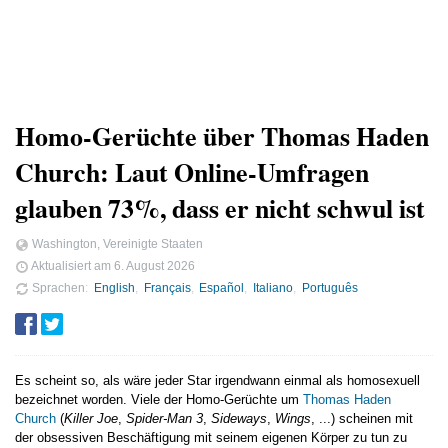
Homo-Gerüchte über Thomas Haden
Church: Laut Online-Umfragen
glauben 73%, dass er nicht schwul ist
Washington, Vereinigte Staaten
Aktualisiert am
6. August 2026
Sprachen
English
Français
Español
Italiano
Português
Es scheint so, als wäre jeder Star irgendwann einmal als homosexuell
bezeichnet worden. Viele der Homo-Gerüchte um
Thomas Haden
Church
(
Killer Joe
,
Spider-Man 3
,
Sideways
,
Wings
, ...) scheinen mit
der obsessiven Beschäftigung mit seinem eigenen Körper zu tun zu