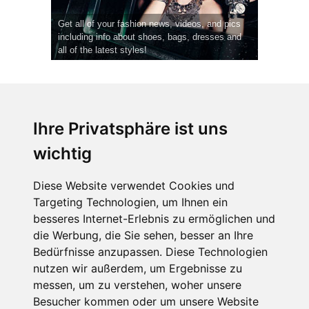
Get all of your fashion news, videos, and pics
including info about shoes, bags, dresses and
all of the latest styles!
Ihre Privatsphäre ist uns
wichtig
CPost.org
© 2013-2023 The Celebrity Post.
Alle Rechte vorbehalten.
Diese Website verwendet Cookies und
Terms of Use
|
Privacy
|
Cookies Policy
(
Einstellungen ändern
)
Targeting Technologien, um Ihnen ein
besseres Internet-Erlebnis zu ermöglichen und
About Us
die Werbung, die Sie sehen, besser an Ihre
Advertising
Bedürfnisse anzupassen. Diese Technologien
Contact Us
nutzen wir außerdem, um Ergebnisse zu
messen, um zu verstehen, woher unsere
Besucher kommen oder um unsere Website