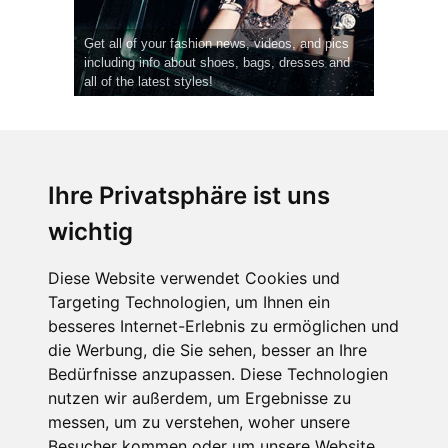
Get all of your fashion news, videos, and pics
including info about shoes, bags, dresses and
all of the latest styles!
Ihre Privatsphäre ist uns
wichtig
CPost.org
© 2013-2023 The Celebrity Post.
Alle Rechte vorbehalten.
Diese Website verwendet Cookies und
Terms of Use
|
Privacy
|
Cookies Policy
(
Einstellungen ändern
)
Targeting Technologien, um Ihnen ein
besseres Internet-Erlebnis zu ermöglichen und
About Us
die Werbung, die Sie sehen, besser an Ihre
Advertising
Bedürfnisse anzupassen. Diese Technologien
Contact Us
nutzen wir außerdem, um Ergebnisse zu
messen, um zu verstehen, woher unsere
Besucher kommen oder um unsere Website