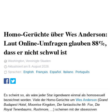
Homo-Gerüchte über Wes Anderson:
Laut Online-Umfragen glauben 88%,
dass er nicht schwul ist
Washington, Vereinigte Staaten
Aktualisiert am
8. August 2026
Sprachen
English
Français
Español
Italiano
Português
Es scheint so, als wäre jeder Star irgendwann einmal als homosexuell
bezeichnet worden. Viele der Homo-Gerüchte um
Wes Anderson
(
Grand
Budapest Hotel
,
Moonrise Kingdom
,
Der fantastische Mr. Fox
,
Die
Royal Tenenbaums
,
Rushmore
, ...) scheinen mit der obsessiven