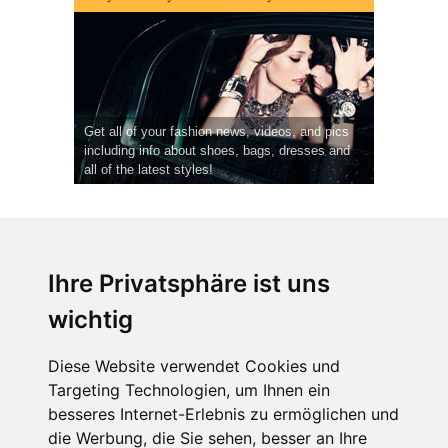
Get all of your fashion news, videos, and pics
including info about shoes, bags, dresses and
all of the latest styles!
Ihre Privatsphäre ist uns
wichtig
CPost.org
© 2013-2023 The Celebrity Post.
Alle Rechte vorbehalten.
Diese Website verwendet Cookies und
Terms of Use
|
Privacy
|
Cookies Policy
(
Einstellungen ändern
)
Targeting Technologien, um Ihnen ein
besseres Internet-Erlebnis zu ermöglichen und
About Us
die Werbung, die Sie sehen, besser an Ihre