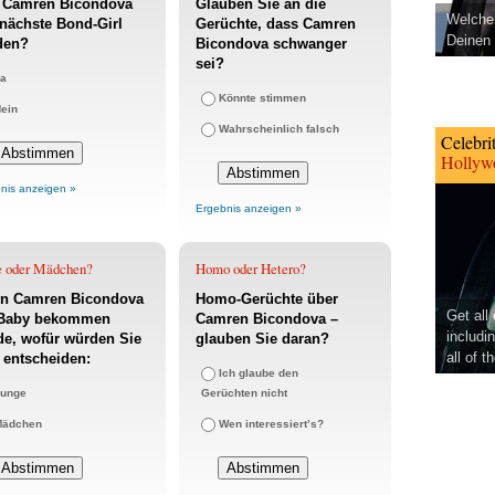
l Camren Bicondova
Glauben Sie an die
Welcher
nächste Bond-Girl
Gerüchte, dass Camren
Deinen 
den?
Bicondova schwanger
sei?
a
Könnte stimmen
ein
Wahrscheinlich falsch
Celebri
Hollywo
nis anzeigen »
Ergebnis anzeigen »
e oder Mädchen?
Homo oder Hetero?
n Camren Bicondova
Homo-Gerüchte über
Get all
 Baby bekommen
Camren Bicondova –
includi
e, wofür würden Sie
glauben Sie daran?
all of t
 entscheiden:
Ich glaube den
unge
Gerüchten nicht
Mädchen
Wen interessiert’s?