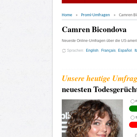
Home
Promi-Umfragen
Camren Bi
Camren Bicondova
Neueste Online-Umfragen über die US-ameri
Sprachen
English
Français
Español
I
neuesten Todesgerüc