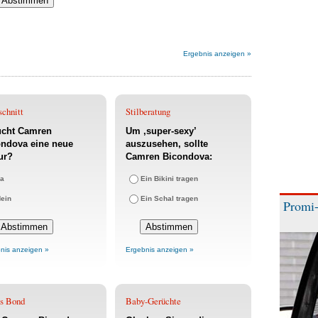
Ergebnis anzeigen »
schnitt
Stilberatung
ucht Camren
Um ‚super-sexy’
ondova eine neue
auszusehen, sollte
ur?
Camren Bicondova:
a
Ein Bikini tragen
ein
Ein Schal tragen
Promi-
nis anzeigen »
Ergebnis anzeigen »
s Bond
Baby-Gerüchte