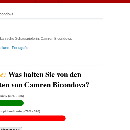
condova
kanische Schauspielerin, Camren Bicondova.
taliano
Português
Was halten Sie von den
hten von Camren Bicondova?
Funny
(30% - 386)
Stupid and boring
(70% - 920)