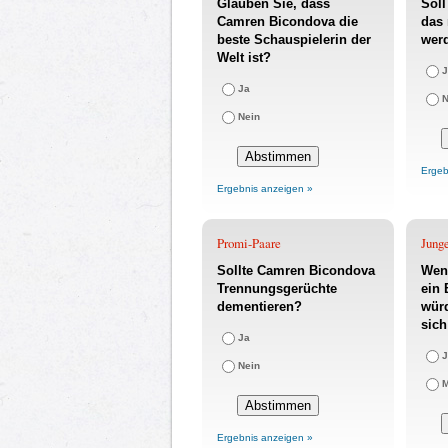
Glauben Sie, dass
Sol
Camren Bicondova die
das 
beste Schauspielerin der
wer
Welt ist?
J
Ja
N
Nein
Ergeb
Ergebnis anzeigen »
Promi-Paare
Jung
Sollte Camren Bicondova
Wen
Trennungsgerüchte
ein
dementieren?
würd
sich
Ja
J
Nein
Ergebnis anzeigen »