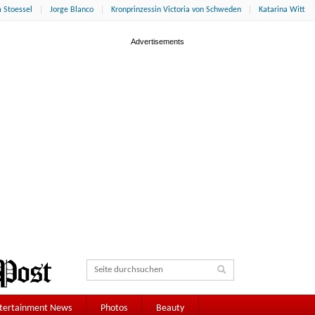
 Stoessel
Jorge Blanco
Kronprinzessin Victoria von Schweden
Katarina Witt
tertainment News
Photos
Beauty