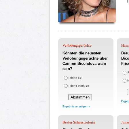
Verlobungsgerüchte
Haar
Könnten die neuesten
Bra
Verlobungsgerüchte über
Bic
Camren Bicondova wahr
Fris
sein?
J
I think so
N
I don't think so
Ergeb
Ergebnis anzeigen »
Bester Schauspielerin
Jame