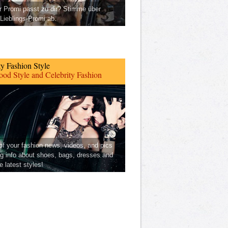
 Promi passt zu dir? Stimme über
Lieblings-Promi ab.
ty Fashion Style
od Style and Celebrity Fashion
 of your fashion news, videos, and pics
ng info about shoes, bags, dresses and
he latest styles!