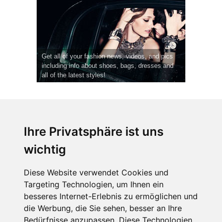
Get all of your fashion news, videos, and pics
including info about shoes, bags, dresses and
all of the latest styles!
Ihre Privatsphäre ist uns
wichtig
CPost.org
© 2013-2023 The Celebrity Post.
Alle Rechte vorbehalten.
Diese Website verwendet Cookies und
Terms of Use
|
Privacy
|
Cookies Policy
(
Einstellungen ändern
)
Targeting Technologien, um Ihnen ein
besseres Internet-Erlebnis zu ermöglichen und
About Us
die Werbung, die Sie sehen, besser an Ihre
Advertising
Bedürfnisse anzupassen. Diese Technologien