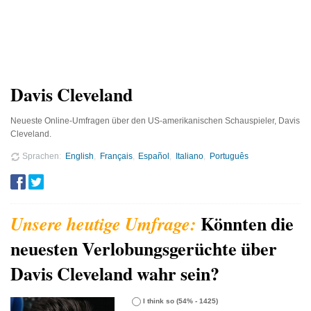
Davis Cleveland
Neueste Online-Umfragen über den US-amerikanischen Schauspieler, Davis
Cleveland.
Sprachen
English
Français
Español
Italiano
Português
Könnten die
neuesten Verlobungsgerüchte über
Davis Cleveland wahr sein?
I think so
(54% - 1425)