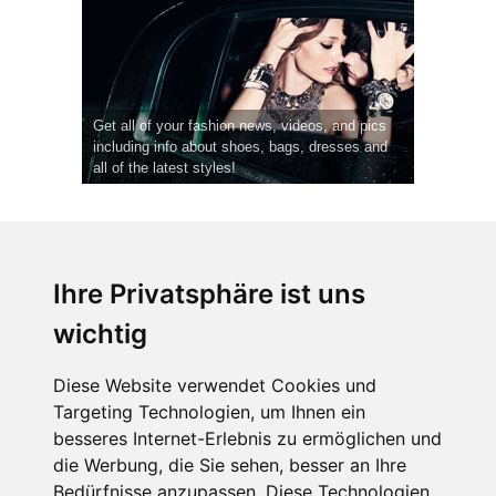
Get all of your fashion news, videos, and pics
including info about shoes, bags, dresses and
all of the latest styles!
Ihre Privatsphäre ist uns
wichtig
CPost.org
© 2013-2023 The Celebrity Post.
Alle Rechte vorbehalten.
Diese Website verwendet Cookies und
Terms of Use
|
Privacy
|
Cookies Policy
(
Einstellungen ändern
)
Targeting Technologien, um Ihnen ein
besseres Internet-Erlebnis zu ermöglichen und
About Us
die Werbung, die Sie sehen, besser an Ihre
Advertising
Bedürfnisse anzupassen. Diese Technologien