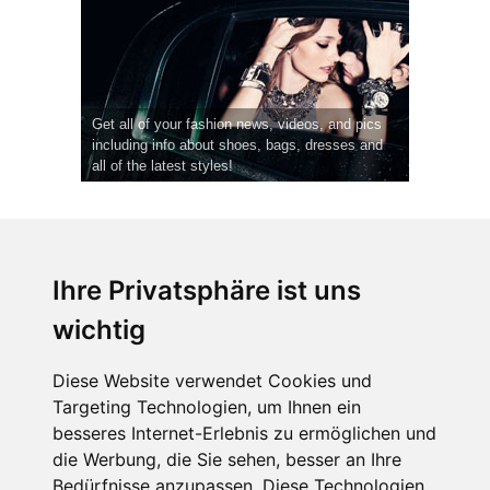
Get all of your fashion news, videos, and pics
including info about shoes, bags, dresses and
all of the latest styles!
Ihre Privatsphäre ist uns
wichtig
CPost.org
© 2013-2023 The Celebrity Post.
Alle Rechte vorbehalten.
Diese Website verwendet Cookies und
Terms of Use
|
Privacy
|
Cookies Policy
(
Einstellungen ändern
)
Targeting Technologien, um Ihnen ein
besseres Internet-Erlebnis zu ermöglichen und
About Us
die Werbung, die Sie sehen, besser an Ihre
Advertising
Bedürfnisse anzupassen. Diese Technologien