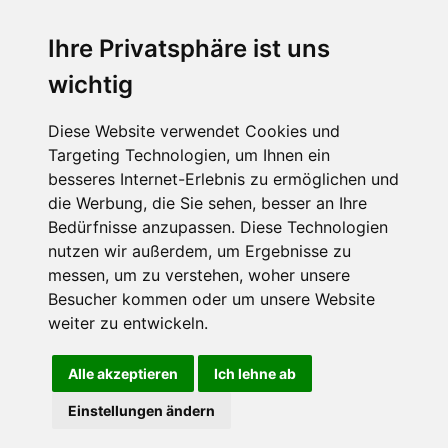
Ihre Privatsphäre ist uns
wichtig
CPost.org
© 2013-2023 The Celebrity Post.
Alle Rechte vorbehalten.
Diese Website verwendet Cookies und
Terms of Use
|
Privacy
|
Cookies Policy
(
Einstellungen ändern
)
Targeting Technologien, um Ihnen ein
besseres Internet-Erlebnis zu ermöglichen und
About Us
die Werbung, die Sie sehen, besser an Ihre
Advertising
Bedürfnisse anzupassen. Diese Technologien
Contact Us
nutzen wir außerdem, um Ergebnisse zu
messen, um zu verstehen, woher unsere
Besucher kommen oder um unsere Website
Follow us on
Twitter
weiter zu entwickeln.
Find us on
Facebook
Watch us on
YouTube
Alle akzeptieren
Ich lehne ab
Einstellungen ändern