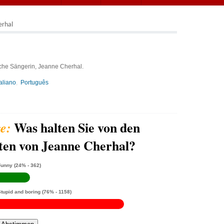
erhal
che Sängerin, Jeanne Cherhal.
taliano
Português
Was halten Sie von den
ten von Jeanne Cherhal?
Funny
(24% - 362)
Stupid and boring
(76% - 1158)