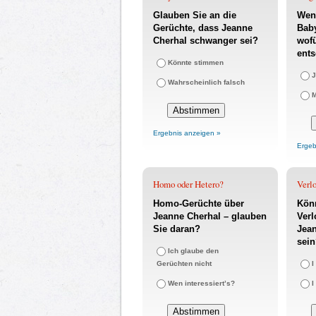
Glauben Sie an die
Wen
Gerüchte, dass Jeanne
Bab
Cherhal schwanger sei?
wofü
ents
Könnte stimmen
J
Wahrscheinlich falsch
Ergebnis anzeigen »
Ergeb
Homo oder Hetero?
Verl
Homo-Gerüchte über
Könn
Jeanne Cherhal – glauben
Ver
Sie daran?
Jea
sei
Ich glaube den
Gerüchten nicht
I
Wen interessiert’s?
I