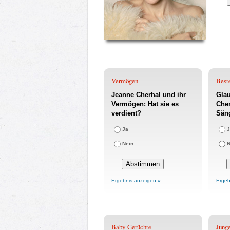
Vermögen
Best
Jeanne Cherhal und ihr
Glau
Vermögen: Hat sie es
Cher
verdient?
Säng
Ja
J
Nein
N
Ergebnis anzeigen »
Ergeb
Baby-Gerüchte
Jung