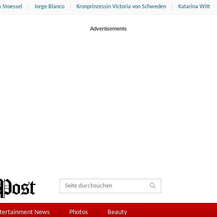
 Stoessel
Jorge Blanco
Kronprinzessin Victoria von Schweden
Katarina Witt
tertainment News
Photos
Beauty