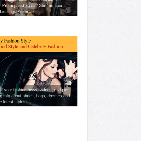
 Promi passt zu dir? Stimme über
Lieblings-Promi ab.
ty Fashion Style
od Style and Celebrity Fashion
 of your fashion news, videos, and pics
ng info about shoes, bags, dresses and
he latest styles!