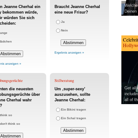
Welcher
n Jeanne Cherhal ein
Braucht Jeanne Cherhal
Deinen 
y bekommen würde,
eine neue Frisur?
r würden Sie sich
Ja
cheiden:
Nein
unge
Celebri
Mädchen
Hollywo
Ergebnis anzeigen »
nis anzeigen »
obungsgerüchte
Stilberatung
Get all
ten die neuesten
Um ‚super-sexy’
includi
lobungsgerüchte über
auszusehen, sollte
all of t
nne Cherhal wahr
Jeanne Cherhal:
n?
Ein Bikini tragen
 think so
Ein Schal tragen
 don't think so