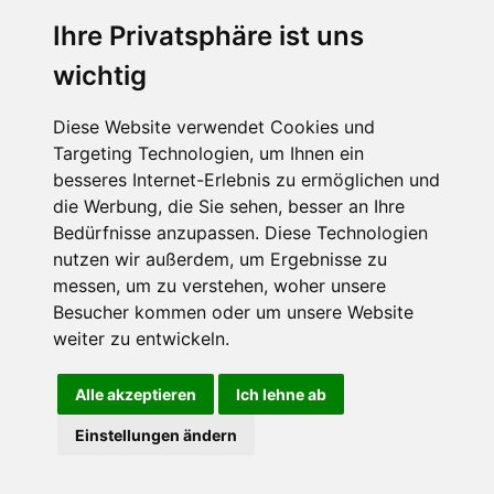
Ihre Privatsphäre ist uns
wichtig
CPost.org
© 2013-2023 The Celebrity Post.
Alle Rechte vorbehalten.
Diese Website verwendet Cookies und
Terms of Use
|
Privacy
|
Cookies Policy
(
Einstellungen ändern
)
Targeting Technologien, um Ihnen ein
besseres Internet-Erlebnis zu ermöglichen und
About Us
die Werbung, die Sie sehen, besser an Ihre
Advertising
Bedürfnisse anzupassen. Diese Technologien
Contact Us
nutzen wir außerdem, um Ergebnisse zu
messen, um zu verstehen, woher unsere
Besucher kommen oder um unsere Website
Follow us on
Twitter
weiter zu entwickeln.
Find us on
Facebook
Watch us on
YouTube
Alle akzeptieren
Ich lehne ab
Einstellungen ändern