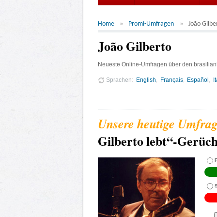
Home
Promi-Umfragen
João Gilbe
João Gilberto
Neueste Online-Umfragen über den brasiliani
Sprachen
English
Français
Español
I
Gilberto lebt“-Gerüc