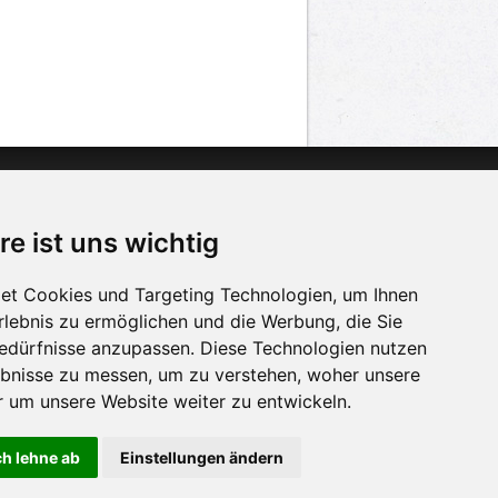
n
Twitter
acebook
re ist uns wichtig
n
YouTube
et Cookies und Targeting Technologien, um Ihnen
Erlebnis zu ermöglichen und die Werbung, die Sie
Bedürfnisse anzupassen. Diese Technologien nutzen
bnisse zu messen, um zu verstehen, woher unsere
um unsere Website weiter zu entwickeln.
ch lehne ab
Einstellungen ändern