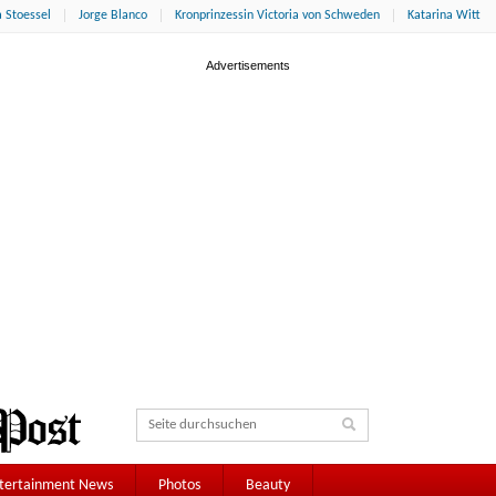
 Stoessel
Jorge Blanco
Kronprinzessin Victoria von Schweden
Katarina Witt
tertainment News
Photos
Beauty