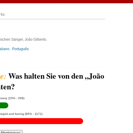
rto
schen Sänger, João Gilberto.
taliano
Português
Was halten Sie von den „João
hten?
Funny
(15% - 208)
Stupid and boring
(85% - 1171)