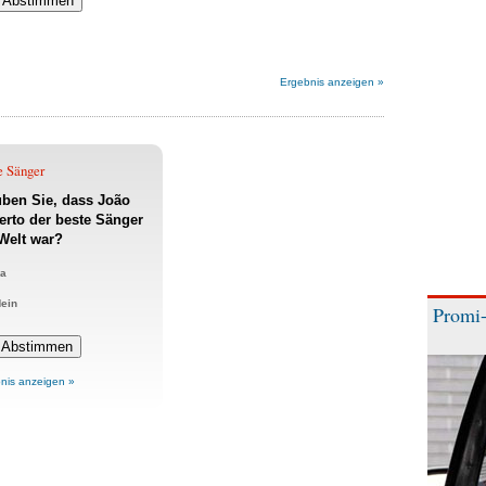
Ergebnis anzeigen »
e Sänger
ben Sie, dass João
erto der beste Sänger
Welt war?
a
ein
Promi-
nis anzeigen »