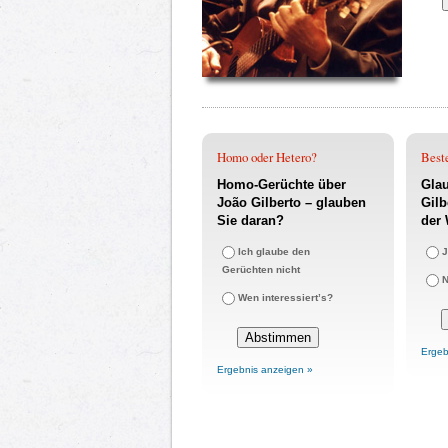
Homo oder Hetero?
Best
Homo-Gerüchte über
Glau
João Gilberto – glauben
Gilb
Sie daran?
der 
Ich glaube den
J
Gerüchten nicht
N
Wen interessiert’s?
Ergeb
Ergebnis anzeigen »