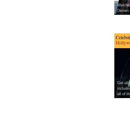
Welcher
Deinen 
Celebri
Hollywo
Get all
includi
all of t