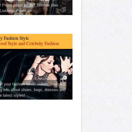
 Promi passt zu dir? Stimme über
Lieblings-Promi ab.
ty Fashion Style
od Style and Celebrity Fashion
 of your fashion news, videos, and pics
ng info about shoes, bags, dresses and
he latest styles!