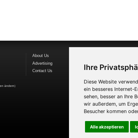
About Us
Follow us o
Advertising
Find us on
F
Ihre Privatsphä
Contact Us
Watch us o
Diese Website verwend
gen ändern
)
ein besseres Internet-
sehen, besser an Ihre 
wir außerdem, um Erge
Besucher kommen oder 
Alle akzeptieren
I