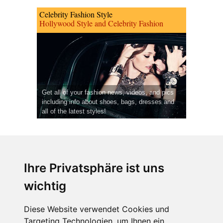
Celebrity Fashion Style
Hollywood Style and Celebrity Fashion
Get all of your fashion news, videos, and pics
including info about shoes, bags, dresses and
all of the latest styles!
Ihre Privatsphäre ist uns
wichtig
CPost.org
© 2013-2023 The Celebrity Post.
Alle Rechte vorbehalten.
Diese Website verwendet Cookies und
Terms of Use
|
Privacy
|
Cookies Policy
(
Einstellungen ändern
)
Targeting Technologien, um Ihnen ein