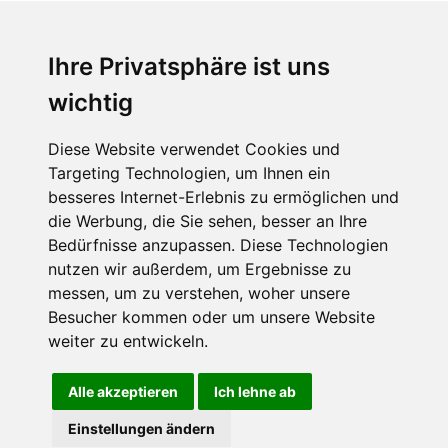
Ihre Privatsphäre ist uns
wichtig
CPost.org
© 2013-2023 The Celebrity Post.
Alle Rechte vorbehalten.
Diese Website verwendet Cookies und
Terms of Use
|
Privacy
|
Cookies Policy
(
Einstellungen ändern
)
Targeting Technologien, um Ihnen ein
besseres Internet-Erlebnis zu ermöglichen und
About Us
die Werbung, die Sie sehen, besser an Ihre
Advertising
Bedürfnisse anzupassen. Diese Technologien
Contact Us
nutzen wir außerdem, um Ergebnisse zu
messen, um zu verstehen, woher unsere
Besucher kommen oder um unsere Website
Follow us on
Twitter
weiter zu entwickeln.
Find us on
Facebook
Watch us on
YouTube
Alle akzeptieren
Ich lehne ab
Einstellungen ändern