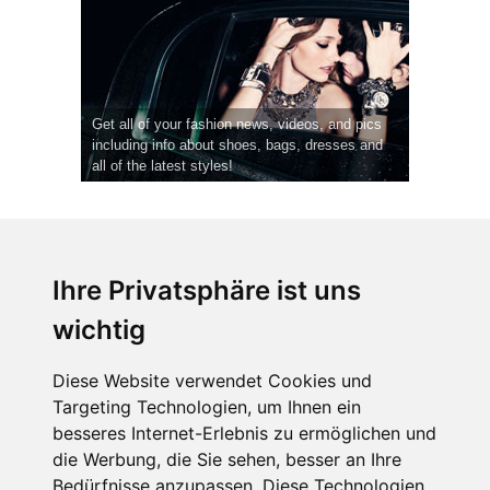
Get all of your fashion news, videos, and pics
including info about shoes, bags, dresses and
all of the latest styles!
Ihre Privatsphäre ist uns
wichtig
CPost.org
© 2013-2023 The Celebrity Post.
Alle Rechte vorbehalten.
Diese Website verwendet Cookies und
Terms of Use
|
Privacy
|
Cookies Policy
(
Einstellungen ändern
)
Targeting Technologien, um Ihnen ein
besseres Internet-Erlebnis zu ermöglichen und
About Us
die Werbung, die Sie sehen, besser an Ihre
Advertising
Bedürfnisse anzupassen. Diese Technologien