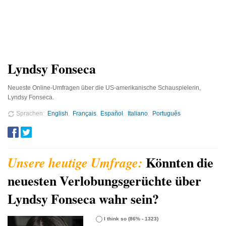
Lyndsy Fonseca
Neueste Online-Umfragen über die US-amerikanische Schauspielerin,
Lyndsy Fonseca.
Sprachen
English
Français
Español
Italiano
Português
Könnten die
neuesten Verlobungsgerüchte über
Lyndsy Fonseca wahr sein?
I think so
(86% - 1323)