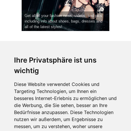
Get all of your fashion news, videos, and pics
including info about shoes, bags, dresses and
all of the latest styles!
Ihre Privatsphäre ist uns
wichtig
CPost.org
© 2013-2023 The Celebrity Post.
Alle Rechte vorbehalten.
Diese Website verwendet Cookies und
Terms of Use
|
Privacy
|
Cookies Policy
(
Einstellungen ändern
)
Targeting Technologien, um Ihnen ein
besseres Internet-Erlebnis zu ermöglichen und
About Us
die Werbung, die Sie sehen, besser an Ihre
Advertising
Bedürfnisse anzupassen. Diese Technologien
Contact Us
nutzen wir außerdem, um Ergebnisse zu
messen, um zu verstehen, woher unsere