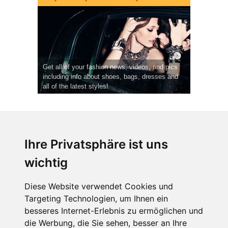
Get all of your fashion news, videos, and pics
including info about shoes, bags, dresses and
all of the latest styles!
Ihre Privatsphäre ist uns
wichtig
CPost.org
© 2013-2023 The Celebrity Post.
Alle Rechte vorbehalten.
Diese Website verwendet Cookies und
Terms of Use
|
Privacy
|
Cookies Policy
(
Einstellungen ändern
)
Targeting Technologien, um Ihnen ein
besseres Internet-Erlebnis zu ermöglichen und
About Us
die Werbung, die Sie sehen, besser an Ihre