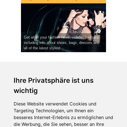
Get all of your fashion news, videos, and pics
including info about shoes, bags, dresses and
all of the latest styles!
Ihre Privatsphäre ist uns
wichtig
CPost.org
© 2013-2023 The Celebrity Post.
Alle Rechte vorbehalten.
Diese Website verwendet Cookies und
Terms of Use
|
Privacy
|
Cookies Policy
(
Einstellungen ändern
)
Targeting Technologien, um Ihnen ein
besseres Internet-Erlebnis zu ermöglichen und
About Us
die Werbung, die Sie sehen, besser an Ihre