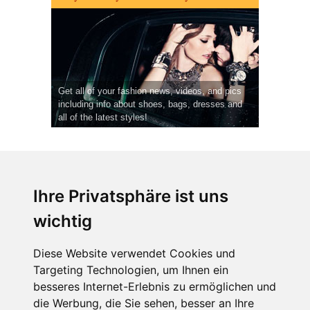
Get all of your fashion news, videos, and pics
including info about shoes, bags, dresses and
all of the latest styles!
Ihre Privatsphäre ist uns
wichtig
CPost.org
© 2013-2023 The Celebrity Post.
Alle Rechte vorbehalten.
Diese Website verwendet Cookies und
Terms of Use
|
Privacy
|
Cookies Policy
(
Einstellungen ändern
)
Targeting Technologien, um Ihnen ein
besseres Internet-Erlebnis zu ermöglichen und
About Us
die Werbung, die Sie sehen, besser an Ihre